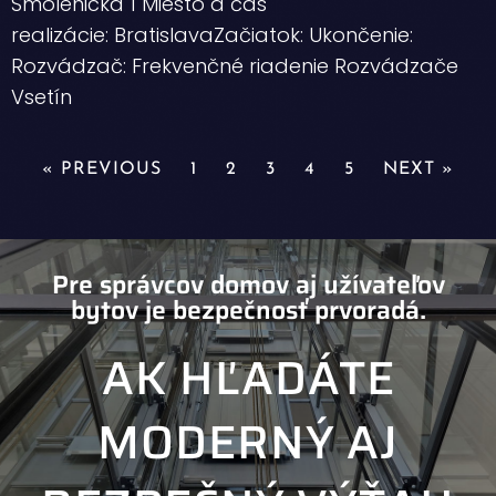
Smolenická 1 Miesto a čas
realizácie: BratislavaZačiatok: Ukončenie:
Rozvádzač: Frekvenčné riadenie Rozvádzače
Vsetín
« PREVIOUS
1
2
3
4
5
NEXT »
Pre správcov domov aj užívateľov
bytov je bezpečnosť prvoradá.
AK HĽADÁTE
MODERNÝ AJ