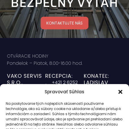
BEZPEČNÝ VÝŤAH
KONTAKTUJTE NÁS
OTVÁRACIE HODINY
Pondelok – Piatok, 8.00-16.00 hod.
VAKO SERVIS
RECEPCIA:
KONATEĽ:
S.R.O.,
LADISLAV
+421 2 6252
VARGA
Námestie
5374
Spravovať Súhlas
+421 911 627
hraničiarov 31
office@vakoservis.sk
007
851 03
Na poskytovanie tých najlepších skúseností používame
SERVISNÝ
RIADITEĽ
technológie, ako sú súbory cookie na ukladanie a/alebo prístup k
Bratislava
DISPEČING
informáciám o zariadení. Súhlas s týmito technológiami nám
MONTÁŽÍ:
IČO: 35 858 788
NON-STOP:
umožní spracovávať údaje, ako je správanie pri prehliadaní alebo
LADISLAV
jedinečné ID na tejto stránke. Nesúhlas alebo odvolanie súhlasu
+421 2 6252
DIČ: