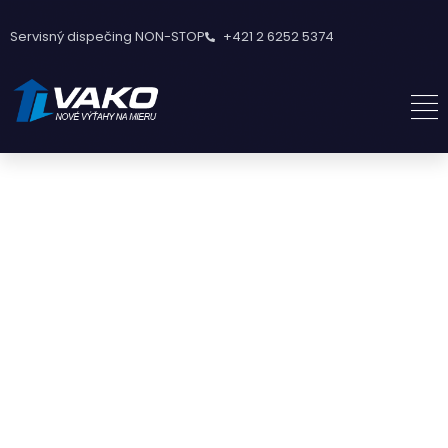
Servisný dispečing NON-STOP
+421 2 6252 5374
PASSION MIXED WITH EXPERIENCE
DESIGNED
WITH CARE,