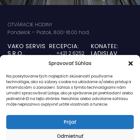
OTVÁRACIE HODINY
Pondelok – Piatok, 8.00-16.00 hod.
VAKO SERVIS
RECEPCIA:
KONATEĽ:
S.R.O.,
LADISLAV
+421 2 6252
VARGA
Námestie
5374
Spravovať Súhlas
+421 911 627
hraničiarov 31
office@vakoservis.sk
007
851 03
Na poskytovanie tých najlepších skúseností používame
SERVISNÝ
RIADITEĽ
technológie, ako sú súbory cookie na ukladanie a/alebo prístup k
Bratislava
DISPEČING
informáciám o zariadení. Súhlas s týmito technológiami nám
MONTÁŽÍ:
IČO: 35 858 788
NON-STOP:
umožní spracovávať údaje, ako je správanie pri prehliadaní alebo
LADISLAV
jedinečné ID na tejto stránke. Nesúhlas alebo odvolanie súhlasu
+421 2 6252
DIČ:
VARGA ML.
môže nepriaznivo ovplyvniť určité vlastnosti a funkcie.
5374
SK2021732196
+ 421 903 791
169
Prijať
Odmietnuť