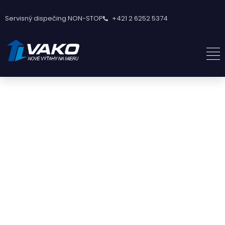
Servisný dispečing NON-STOP
+421 2 6252 5374
PASSION MIXED WITH EXPERIENCE
DESIGNED
WITH CARE,