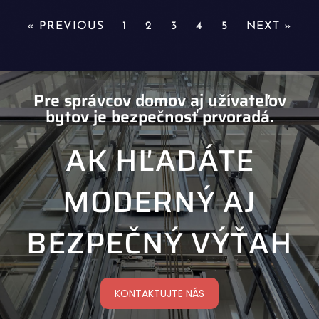
« PREVIOUS
1
2
3
4
5
NEXT »
Pre správcov domov aj užívateľov
bytov je bezpečnosť prvoradá.
AK HĽADÁTE
MODERNÝ AJ
BEZPEČNÝ VÝŤAH
KONTAKTUJTE NÁS