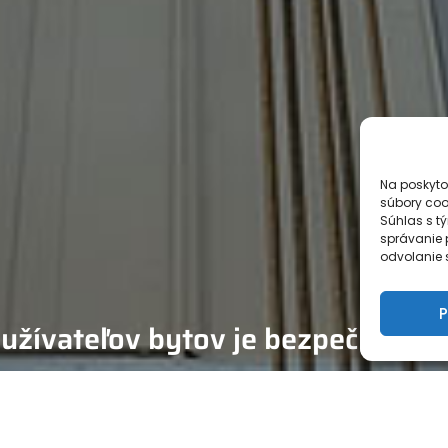
Na poskyto
súbory coo
Súhlas s t
správanie p
odvolanie s
P
užívateľov bytov je bezpečnosť p
ÁTE MODERNÝ