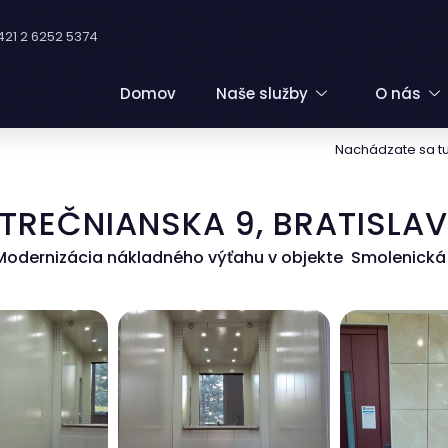
421 2 6252 5374
Domov
Naše služby
O nás
Nachádzate sa tu
TREČNIANSKA 9, BRATISLA
Modernizácia nákladného výťahu v objekte Smolenická 