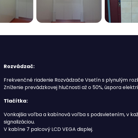
Rozvádzač:
Frekvenčné riadenie Rozvádzače Vsetín s plynulým ro
Zníženie prevádzkovej hlučnosti až o 50%, úspora elektr
Tlačítka:
Vonkajšia voľba a kabínová voľba s podsvietením, v kaž
signalizáciou.
V kabíne 7 palcový LCD VEGA displej.