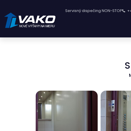
Servisný dispečing NON-STOP
+
S