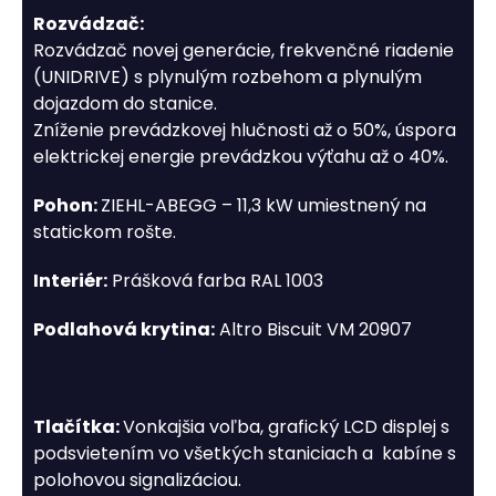
Rozvádzač:
Rozvádzač novej generácie, frekvenčné riadenie
(UNIDRIVE) s plynulým rozbehom a plynulým
dojazdom do stanice.
Zníženie prevádzkovej hlučnosti až o 50%, úspora
elektrickej energie prevádzkou výťahu až o 40%.
Pohon:
ZIEHL-ABEGG – 11,3 kW umiestnený na
statickom rošte.
Interiér:
Prášková farba RAL 1003
Podlahová krytina:
Altro Biscuit VM 20907
Tlačítka:
Vonkajšia voľba, grafický LCD displej s
podsvietením vo všetkých staniciach a kabíne s
polohovou signalizáciou.