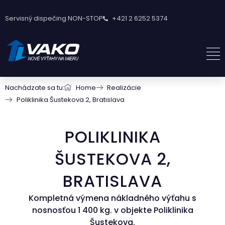
Servisný dispečing NON-STOP
+421 2 6252 5374
Nachádzate sa tu:
Home
Realizácie
Poliklinika Šustekova 2, Bratislava
POLIKLINIKA
ŠUSTEKOVA 2,
BRATISLAVA
Kompletná výmena nákladného výťahu s
nosnosťou 1 400 kg. v objekte Poliklinika
Šustekova.