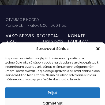
OTVÁRACIE HODINY
Pondelok – Piatok, 8.00-16.00 hod.
VAKO SERVIS
RECEPCIA:
KONATEĽ:
S.R.O.,
LADISLAV
+421 2 6252
VARGA
Námestie
5374
Spravovať Súhlas
+421 911 627
hraničiarov 31
office@vakoservis.sk
007
851 03
Na poskytovanie tých najlepších skúseností používame
SERVISNÝ
RIADITEĽ
technológie, ako sú súbory cookie na ukladanie a/alebo prístup k
Bratislava
DISPEČING
informáciám o zariadení. Súhlas s týmito technológiami nám
MONTÁŽÍ:
IČO: 35 858 788
NON-STOP:
umožní spracovávať údaje, ako je správanie pri prehliadaní alebo
LADISLAV
jedinečné ID na tejto stránke. Nesúhlas alebo odvolanie súhlasu
+421 2 6252
DIČ:
VARGA ML.
môže nepriaznivo ovplyvniť určité vlastnosti a funkcie.
5374
SK2021732196
+ 421 903 791
169
Prijať
Odmietnuť