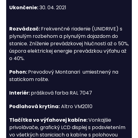
Ukončenie:
30. 04. 2021
Rozvádzač:
Frekvenčné riadenie (UNIDRIVE) s
plynulým rozbehom a plynulým dojazdom do
stanice. Zníženie prevádzkovej hlučnosti až o 50%,
úspora elektrickej energie prevádzkou výťahu až
o 40%.
Pohon:
Prevodový Montanari umiestnený na
statickom rošte.
Interiér:
prášková farba RAL 7047
Podlahová krytina:
Altro VM2010
Tlačítka vo výťahovej kabíne:
Vonkajšie
privolávače, grafický LCD displej s podsvietením
vo všetkých staniciach a kabíne s polohovou