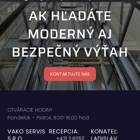
AK HĽADÁTE
MODERNÝ AJ
BEZPEČNÝ VÝŤAH
KONTAKTUJTE NÁS
OTVÁRACIE HODINY
Pondelok – Piatok, 8.00-16.00 hod.
VAKO SERVIS
RECEPCIA:
KONATEĽ:
S.R.O.,
LADISLAV
+421 2 6252