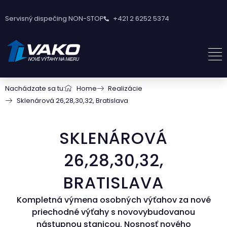
Servisný dispečing NON-STOP
+421 2 6252 5374
Nachádzate sa tu:
Home
Realizácie
Sklenárová 26,28,30,32, Bratislava
SKLENÁROVÁ
26,28,30,32,
BRATISLAVA
Kompletná výmena osobných výťahov za nové
priechodné výťahy s novovybudovanou
nástupnou stanicou. Nosnosť nového