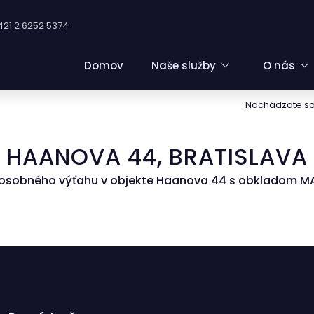
421 2 6252 5374
Domov
Naše služby
O nás
Nachádzate sa 
HAANOVA 44, BRATISLAVA
osobného výťahu v objekte Haanova 44 s obkladom MA