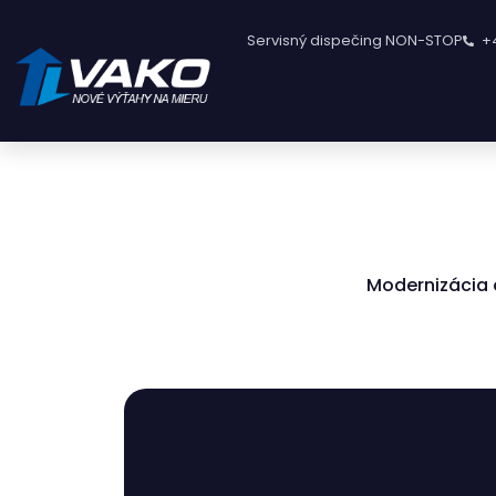
Servisný dispečing NON-STOP
+
Modernizácia 