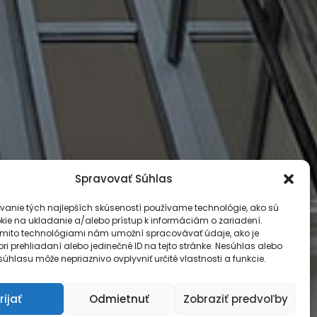
Spravovať Súhlas
rvoradá.
vanie tých najlepších skúseností používame technológie, ako sú
kie na ukladanie a/alebo prístup k informáciám o zariadení.
 AJ
ýmito technológiami nám umožní spracovávať údaje, ako je
ri prehliadaní alebo jedinečné ID na tejto stránke. Nesúhlas alebo
úhlasu môže nepriaznivo ovplyvniť určité vlastnosti a funkcie.
rijať
Odmietnuť
Zobraziť predvoľby