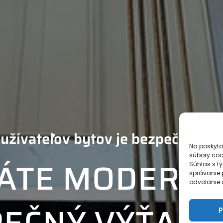
užívateľov bytov je bezpečnosť p
Na poskyto
súbory coo
ÁTE MODERNÝ
Súhlas s t
správanie p
odvolanie s
PEČNÝ VÝŤAH
P