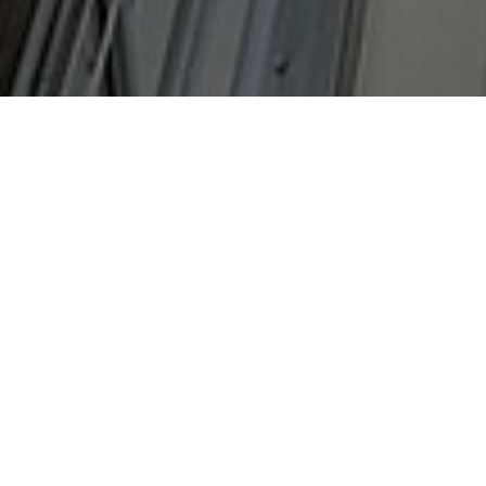
Pre správcov domov aj 
AK HĽAD
BEZ