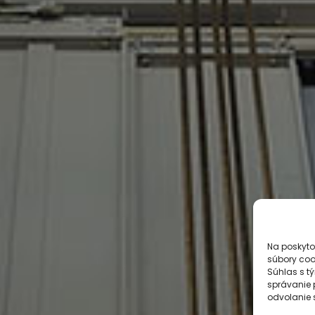
Na poskyto
súbory coo
Súhlas s t
správanie p
odvolanie s