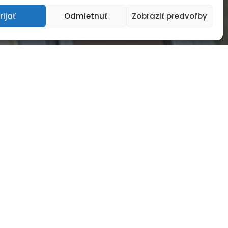
rijať
Odmietnuť
Zobraziť predvoľby
rvoradá.
 AJ