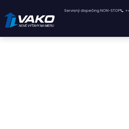
Servisný dispečing NON-STOP
+
PA
DESIGN
FILLED WITH