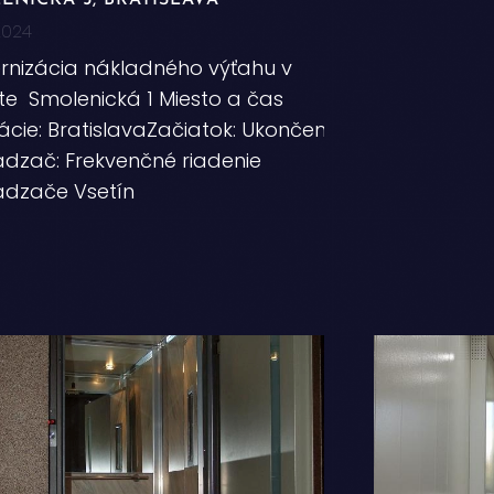
ENICKÁ 5, BRATISLAVA
2024
nizácia nákladného výťahu v
te Smolenická 1 Miesto a čas
zácie: BratislavaZačiatok: Ukončenie:
dzač: Frekvenčné riadenie
ádzače Vsetín