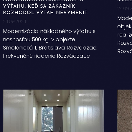
MODERNIZÁCIA NÁKLADNÉHO
SMOL
VÝŤAHU, KEĎ SA ZÁKAZNÍK
24.09.
ROZHODOL VÝŤAH NEVYMENIŤ.
Moder
24.09.2024
objek
Modernizácia nákladného výťahu s
reali
nosnosťou 500 kg. v objekte
Rozvá
Smolenická 1, Bratislava Rozvádzač:
Rozv
Frekvenčné riadenie Rozvádzače