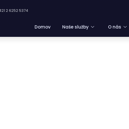
421 2 6252 5374
Domov
Naše služby
O nás
SSION MIXED WITH EXPERIENCE
ED WITH CARE
 CREATIVE EL