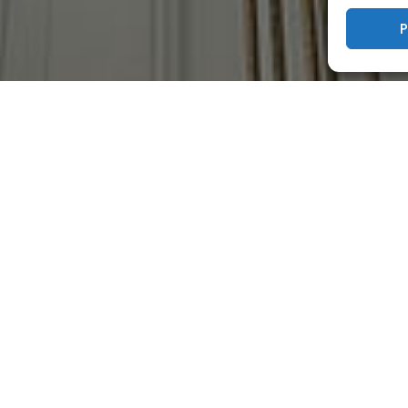
P
užívateľov bytov je bezpečnosť p
ÁTE MODERNÝ
PEČNÝ VÝŤAH
KONTAKTUJTE NÁS