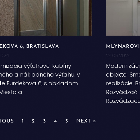
EKOVA 6, BRATISLAVA
MLYNAROVIČ
2024
24.09.2024
nizácia výťahovej kabíny
Modernizáci
ého a nákladného výťahu. v
objekte Smo
te Furdekova 6, s obkladom
realizácie: 
Miesto a
Rozvádzač: 
Rozvádzače
VIOUS
1
2
3
4
5
NEXT »