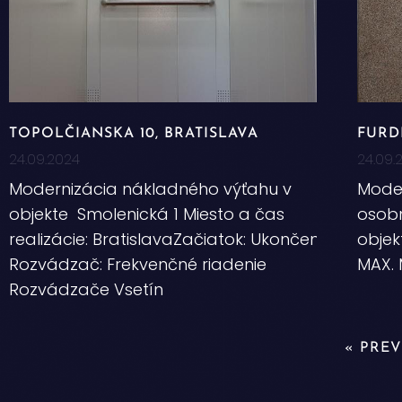
TOPOLČIANSKA 10, BRATISLAVA
FURD
24.09.2024
24.09.
Modernizácia nákladného výťahu v
Moder
objekte Smolenická 1 Miesto a čas
osobn
realizácie: BratislavaZačiatok: Ukončenie:
objek
Rozvádzač: Frekvenčné riadenie
MAX. 
Rozvádzače Vsetín
« PRE