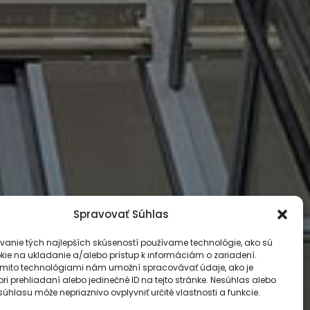
Spravovať Súhlas
vanie tých najlepších skúseností používame technológie, ako sú
kie na ukladanie a/alebo prístup k informáciám o zariadení.
ýmito technológiami nám umožní spracovávať údaje, ako je
ri prehliadaní alebo jedinečné ID na tejto stránke. Nesúhlas alebo
úhlasu môže nepriaznivo ovplyvniť určité vlastnosti a funkcie.